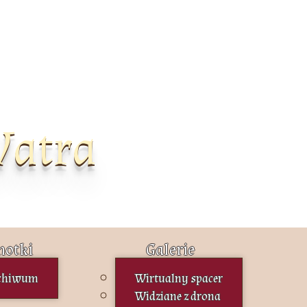
Watra
otki
Galerie
chiwum
Wirtualny spacer
Widziane z drona