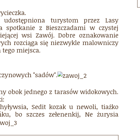
ycieczka.
 udostępniona turystom przez Lasy
 spotkanie z Bieszczadami w czystej
niejącej wsi Zawój. Dobre oznakowanie
rych rozciąga się niezwykle malowniczy
 tego miejsca.
czynowych "sadów".
ny obok jednego z tarasów widokowych.
i:
yływsia, Sedit kozak u newoli, tiażko
ku, bo szczes zełenenkij, Ne żurysia