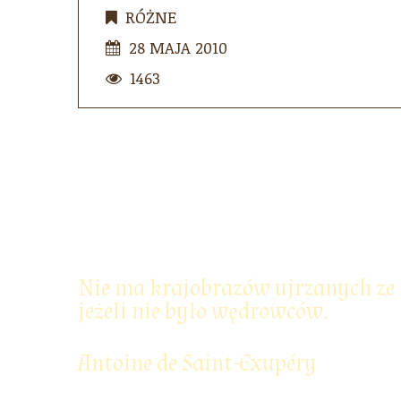
RÓŻNE
28 MAJA 2010
1463
Nie ma krajobrazów ujrzanych ze 
jeżeli nie było wędrowców.
Antoine de Saint-Exupéry