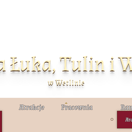
a Łuka, Tulin i 
w Wetlinie
Atrakcje
Pracownia
Ram
Ar