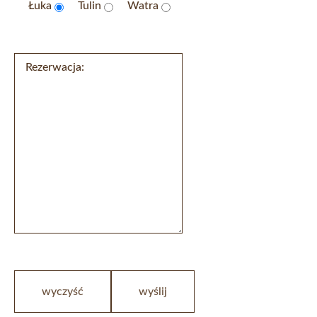
Łuka
Tulin
Watra