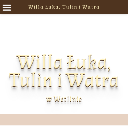
Willa Łuka, Tulin i Watra
Willa Łuka,
Tulin i Watra
w Wetlinie