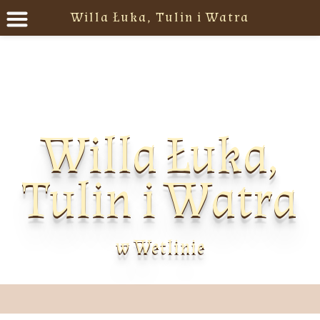
Willa Łuka, Tulin i Watra
Willa Łuka,
Tulin i Watra
w Wetlinie