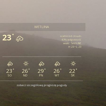
WETLINA
23
°
scattered clouds
43% wilgotność
wiatr: 5m/s NE
H 23 • L 23
23
26
29
26
22
°
°
°
°
°
SO
ND
PN
WT
ŚR
zobacz szczegółową prognozę pogody