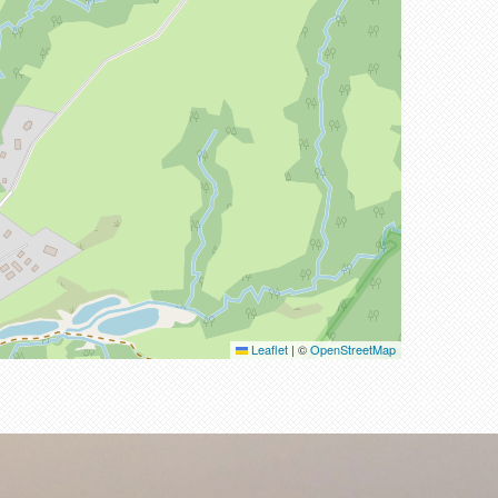
Leaflet
|
©
OpenStreetMap