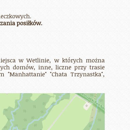
ieczkowych.
ania posiłków.
ejsca w Wetlinie, w których można
zych domów, inne, liczne przy trasie
m "Manhattanie" "Chata Trzynastka",