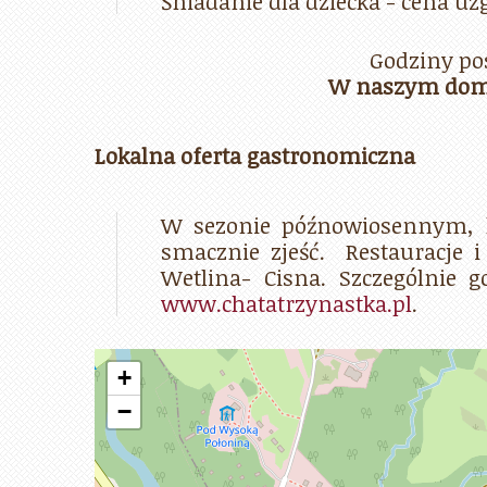
Śniadanie dla dziecka - cena u
Godziny po
W naszym domu
Lokalna oferta gastronomiczna
W sezonie późnowiosennym, l
smacznie zjeść. Restauracje i
Wetlina- Cisna. Szczególnie 
www.chatatrzynastka.pl
.
+
−