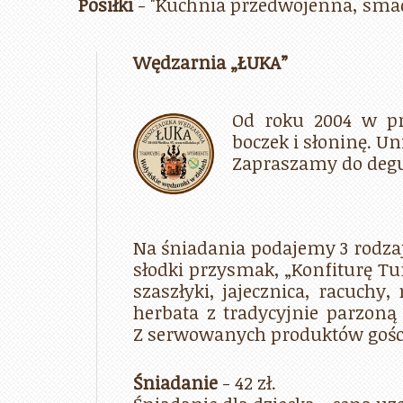
Posiłki
- "Kuchnia przedwojenna, smacz
Wędzarnia „ŁUKA”
Od roku 2004 w pr
boczek i słoninę. U
Zapraszamy do degus
Na śniadania podajemy 3 rodza
słodki przysmak, „Konfiturę Tun
szaszłyki, jajecznica, racuchy
herbata z tradycyjnie parzoną 
Z serwowanych produktów gości
Śniadanie
- 42 zł.