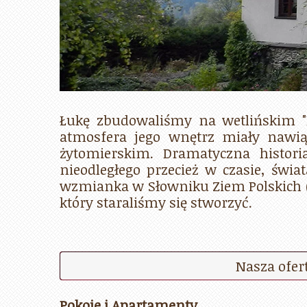
Łukę zbudowaliśmy na wetlińskim "
atmosfera jego wnętrz miały naw
żytomierskim. Dramatyczna histori
nieodległego przecież w czasie, świa
wzmianka w Słowniku Ziem Polskich (wy
który staraliśmy się stworzyć.
Nasza ofert
Pokoje i Apartamenty