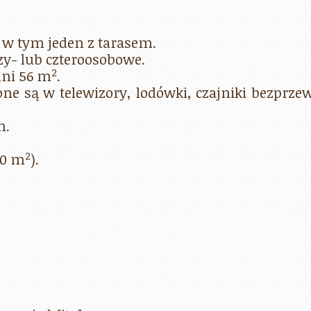
 w tym jeden z tarasem.
zy- lub czteroosobowe.
2
hni 56 m
.
ne są w telewizory, lodówki, czajniki bezprz
m.
2
00 m
).