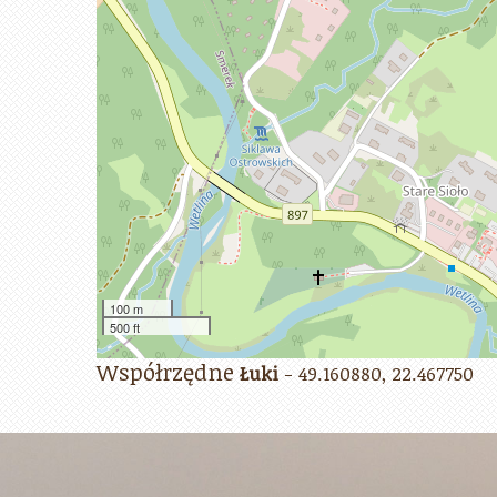
100 m
500 ft
Współrzędne
Łuki
- 49.160880, 22.467750