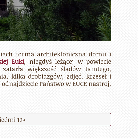
iach forma architektoniczna domu i
iej Łuki
, niegdyś leżącej w powiecie
 zatarła większość śladów tamtego,
a, kilka drobiazgów, zdjęć, krzeseł i
e odnajdziecie Państwo w ŁUCE nastrój,
iećmi 12+