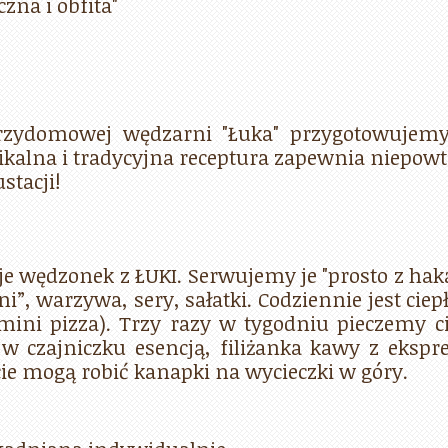
na i obfita"
zydomowej wędzarni "Łuka" przygotowujemy
nikalna i tradycyjna receptura zapewnia niep
tacji!
je wędzonek z ŁUKI. Serwujemy je "prosto z ha
i”, warzywa, sery, sałatki. Codziennie jest ciep
, mini pizza). Trzy razy w tygodniu pieczemy c
w czajniczku esencją, filiżanka kawy z ekspre
e mogą robić kanapki na wycieczki w góry.