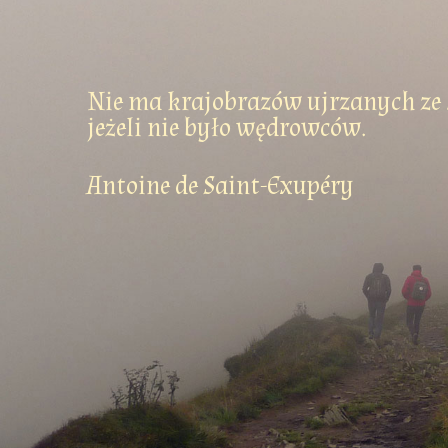
Nie ma krajobrazów ujrzanych ze 
jeżeli nie było wędrowców.
Antoine de Saint-Exupéry