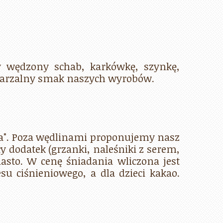
 wędzony schab, karkówkę, szynkę,
owtarzalny smak naszych wyrobów.
ka". Poza wędlinami proponujemy nasz
ły dodatek (grzanki, naleśniki z serem,
iasto. W cenę śniadania wliczona jest
su ciśnieniowego, a dla dzieci kakao.