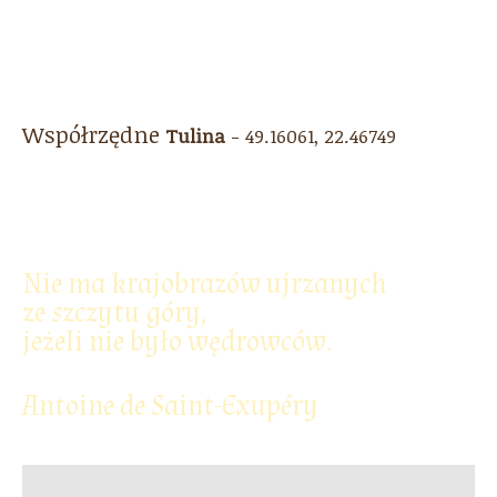
Współrzędne
Tulina
- 49.16061, 22.46749
Nie ma krajobrazów ujrzanych
ze szczytu góry,
jeżeli nie było wędrowców.
Antoine de Saint-Exupéry