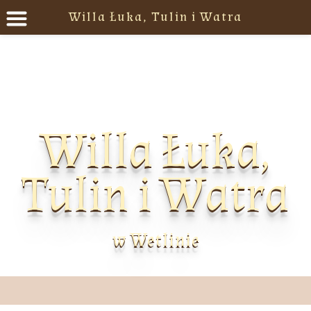
Willa Łuka, Tulin i Watra
Willa Łuka,
Tulin i Watra
w Wetlinie