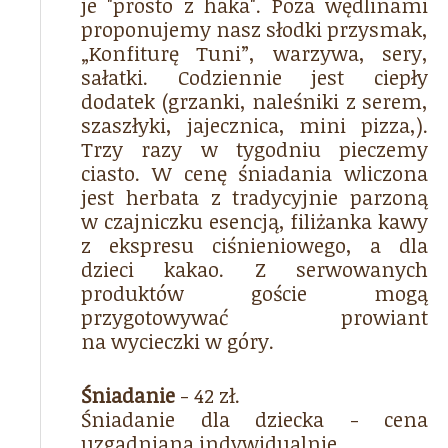
je "prosto z haka". Poza wędlinami
proponujemy nasz słodki przysmak,
„Konfiturę Tuni”, warzywa, sery,
sałatki. Codziennie jest ciepły
dodatek (grzanki, naleśniki z serem,
szaszłyki, jajecznica, mini pizza,).
Trzy razy w tygodniu pieczemy
ciasto. W cenę śniadania wliczona
jest herbata z tradycyjnie parzoną
w czajniczku esencją, filiżanka kawy
z ekspresu ciśnieniowego, a dla
dzieci kakao. Z serwowanych
produktów goście mogą
przygotowywać prowiant
na wycieczki w góry.
Śniadanie
- 42 zł.
Śniadanie dla dziecka - cena
uzgadniana indywidualnie.