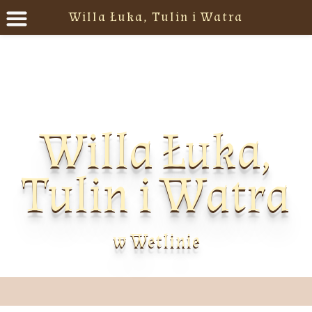
Willa Łuka, Tulin i Watra
Willa Łuka,
Tulin i Watra
w Wetlinie