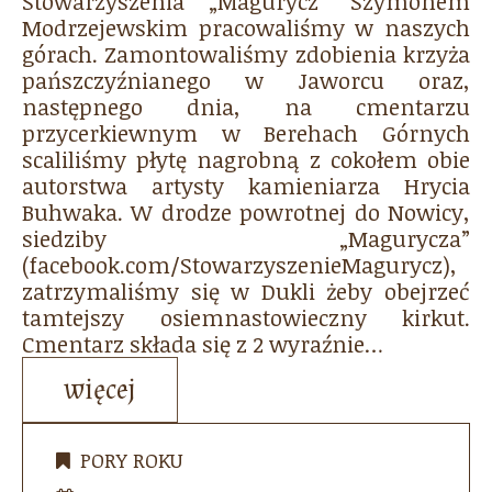
Stowarzyszenia „Magurycz” Szymonem
Modrzejewskim pracowaliśmy w naszych
górach. Zamontowaliśmy zdobienia krzyża
pańszczyźnianego w Jaworcu oraz,
następnego dnia, na cmentarzu
przycerkiewnym w Berehach Górnych
scaliliśmy płytę nagrobną z cokołem obie
autorstwa artysty kamieniarza Hrycia
Buhwaka. W drodze powrotnej do Nowicy,
siedziby „Magurycza”
(facebook.com/StowarzyszenieMagurycz),
zatrzymaliśmy się w Dukli żeby obejrzeć
tamtejszy osiemnastowieczny kirkut.
Cmentarz składa się z 2 wyraźnie…
więcej
PORY ROKU