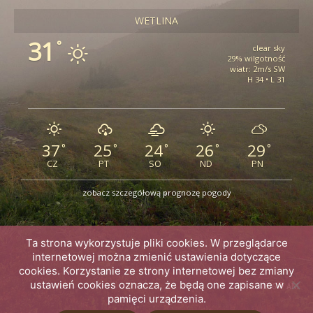
WETLINA
31
°
clear sky
29% wilgotność
wiatr: 2m/s SW
H 34 • L 31
37
25
24
26
29
°
°
°
°
°
CZ
PT
SO
ND
PN
zobacz szczegółową prognozę pogody
Ta strona wykorzystuje pliki cookies. W przeglądarce
internetowej można zmienić ustawienia dotyczące
cookies. Korzystanie ze strony internetowej bez zmiany
ustawień cookies oznacza, że będą one zapisane w
2016 © AM
pamięci urządzenia.