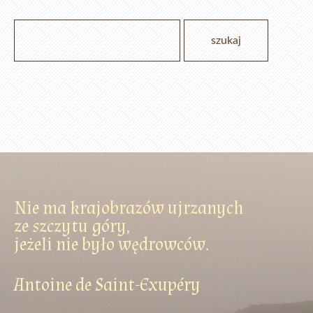
Nie ma krajobrazów ujrzanych
ze szczytu góry,
jeżeli nie było wędrowców.
Antoine de Saint-Exupéry