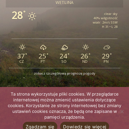
WETLINA
28
°
clear sky
40% wilgotność
wiatr: 2m/s SSW
H 31 • L 28
37
25
24
26
29
°
°
°
°
°
CZ
PT
SO
ND
PN
zobacz szczegółową prognozę pogody
Ta strona wykorzystuje pliki cookies. W przeglądarce
internetowej można zmienić ustawienia dotyczące
cookies. Korzystanie ze strony internetowej bez zmiany
ustawień cookies oznacza, że będą one zapisane w
2016 © AM
pamięci urządzenia.
Zgadzam się
Dowiedz się więcej