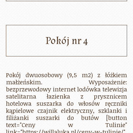
Pokój nr 4
Pokój dwuosobowy (9,5 m2) z łóżkiem
małżeńskim. Wyposażenie:
bezprzewodowy internet lodówka telewizja
satelitarna łazienka z prysznicem
hotelowa suszarka do włosów ręczniki
kąpielowe czajnik elektryczny, szklanki i
filiżanki suszarki do butów [button
text="Ceny w Tulinie"
link="https://willaluka.pl/ceny-w-tulinie/"