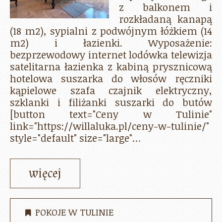
z balkonem i
rozkładaną kanapą
(18 m2), sypialni z podwójnym łóżkiem (14
m2) i łazienki. Wyposażenie:
bezprzewodowy internet lodówka telewizja
satelitarna łazienka z kabiną prysznicową
hotelowa suszarka do włosów ręczniki
kąpielowe szafa czajnik elektryczny,
szklanki i filiżanki suszarki do butów
[button text="Ceny w Tulinie"
link="https://willaluka.pl/ceny-w-tulinie/"
style="default" size="large"…
więcej
POKOJE W TULINIE