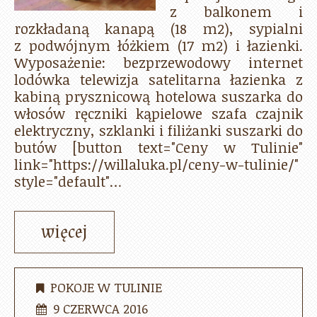
z balkonem i
rozkładaną kanapą (18 m2), sypialni
z podwójnym łóżkiem (17 m2) i łazienki.
Wyposażenie: bezprzewodowy internet
lodówka telewizja satelitarna łazienka z
kabiną prysznicową hotelowa suszarka do
włosów ręczniki kąpielowe szafa czajnik
elektryczny, szklanki i filiżanki suszarki do
butów [button text="Ceny w Tulinie"
link="https://willaluka.pl/ceny-w-tulinie/"
style="default"…
więcej
POKOJE W TULINIE
9 CZERWCA 2016