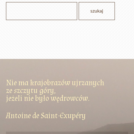
Nie ma krajobrazów ujrzanych
ze szczytu góry,
jeżeli nie było wędrowców.
Antoine de Saint-Exupéry