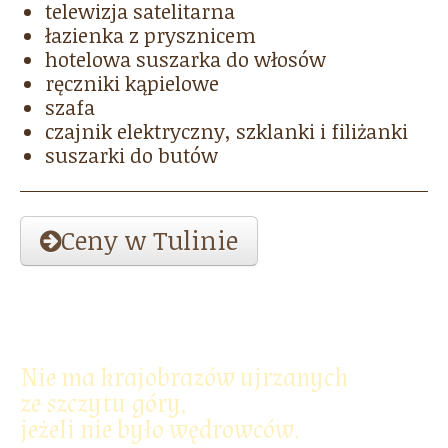
telewizja satelitarna
łazienka z prysznicem
hotelowa suszarka do włosów
ręczniki kąpielowe
szafa
czajnik elektryczny, szklanki i filiżanki
suszarki do butów
Ceny w Tulinie
Nie ma krajobrazów ujrzanych
ze szczytu góry,
jeżeli nie było wędrowców.