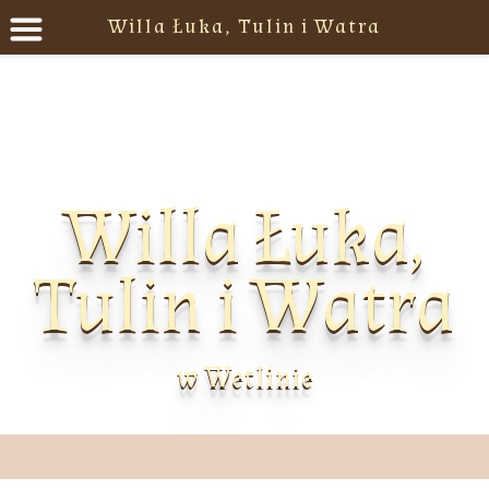
Willa Łuka, Tulin i Watra
Willa Łuka,
Tulin i Watra
w Wetlinie