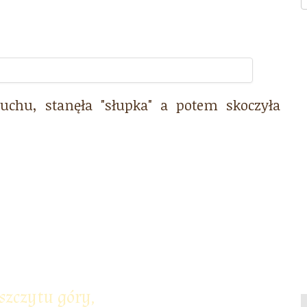
uchu, stanęła "słupka" a potem skoczyła
szczytu góry,