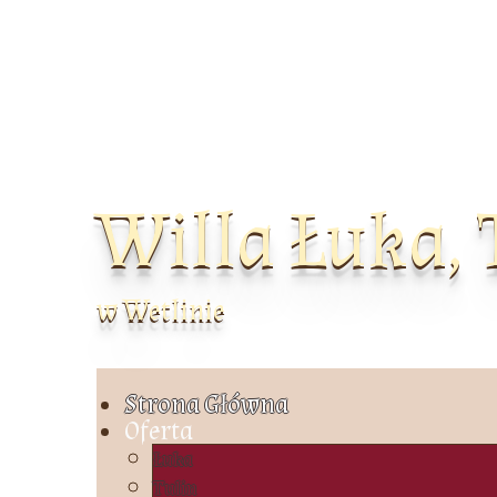
Willa Łuka, 
w Wetlinie
Strona Główna
Oferta
Łuka
Tulin