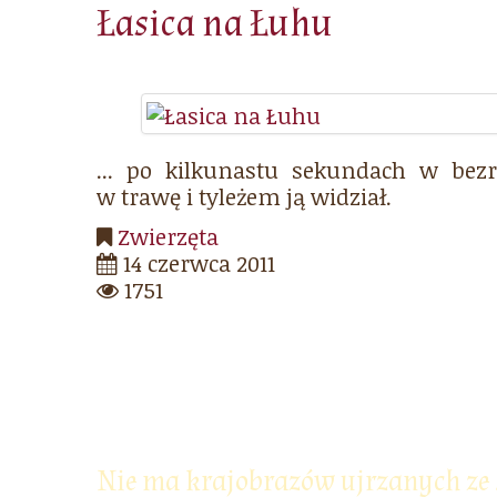
Łasica na Łuhu
... po kilkunastu sekundach w bezr
w trawę i tyleżem ją widział.
Zwierzęta
14 czerwca 2011
1751
Nie ma krajobrazów ujrzanych ze 