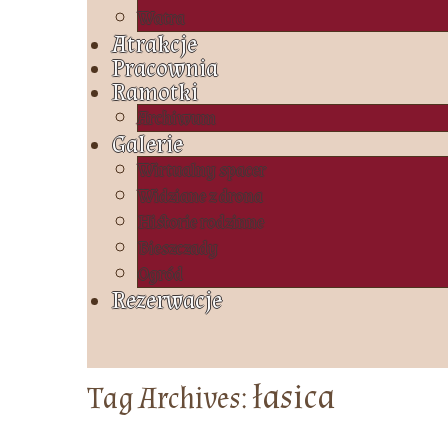
Watra
Atrakcje
Pracownia
Ramotki
Archiwum
Galerie
Wirtualny spacer
Widziane z drona
Historie rodzinne
Bieszczady
Ogród
Rezerwacje
łasica
Tag Archives: