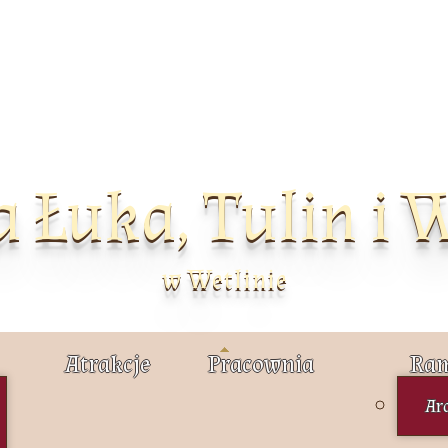
a Łuka, Tulin i 
w Wetlinie
Atrakcje
Pracownia
Ram
Ar