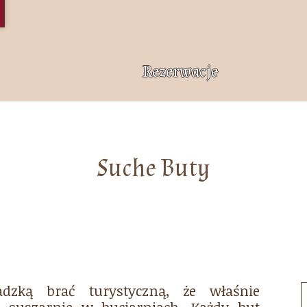
Rezerwacje
Suche Buty
dzką brać turystyczną, że właśnie