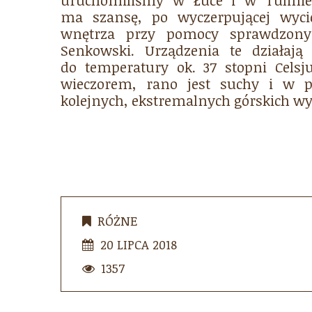
uruchomiliśmy w Łuce i w Tulinie
ma szansę, po wyczerpującej wycie
wnętrza przy pomocy sprawdzonyc
Senkowski. Urządzenia te działają 
do temperatury ok. 37 stopni Celsj
wieczorem, rano jest suchy i w 
kolejnych, ekstremalnych górskich w
RÓŻNE
20 LIPCA 2018
1357