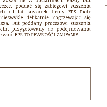
 suszarnie w buciarniach. Każdy but
czce, poddać się zabiegowi suszenia
h od lat suszarek firmy EPS Piotr
niezwykle delikatnie nagrzewając się
usza. But poddany procesowi suszenia
pełni przygotowany do podejmowania
yzwań. EPS TO PEWNOŚĆ I ZAUFANIE.