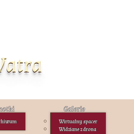
Watra
otki
Galerie
chiwum
Wirtualny spacer
Widziane z drona