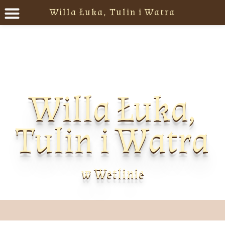
Willa Łuka, Tulin i Watra
Willa Łuka,
Tulin i Watra
w Wetlinie