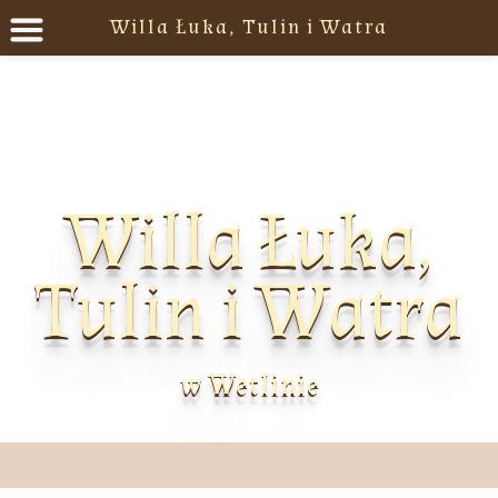
Willa Łuka, Tulin i Watra
Willa Łuka,
Tulin i Watra
w Wetlinie