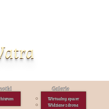
Watra
otki
Galerie
chiwum
Wirtualny spacer
Widziane z drona