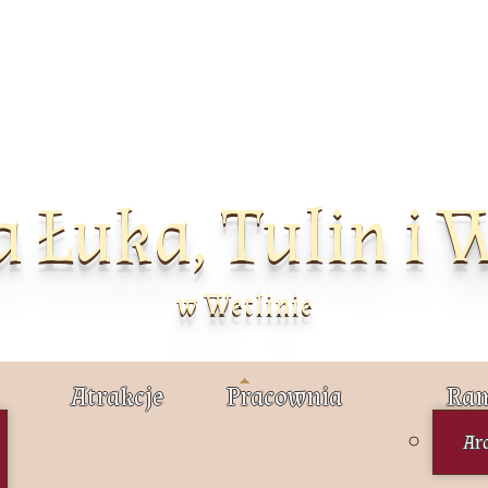
a Łuka, Tulin i 
w Wetlinie
Atrakcje
Pracownia
Ram
Ar