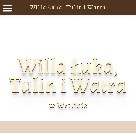
Willa Łuka, Tulin i Watra
Willa Łuka,
Tulin i Watra
w Wetlinie