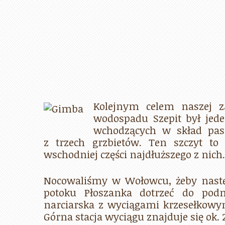
Kolejnym celem naszej z
wodospadu Szepit był jed
wchodzących w skład pasm
z trzech grzbietów. Ten szczyt t
wschodniej części najdłuższego z nich.
Nocowaliśmy w Wołowcu, żeby następ
potoku Płoszanka dotrzeć do podn
narciarska z wyciągami krzesełkowy
Górna stacja wyciągu znajduje się ok