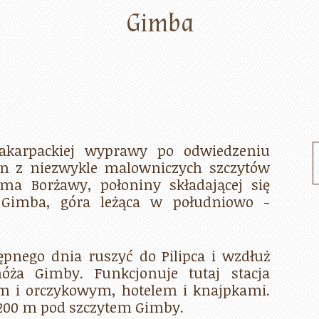
Gimba
akarpackiej wyprawy po odwiedzeniu
en z niezwykle malowniczych szczytów
a Borżawy, połoniny składającej się
o Gimba, góra leżąca w południowo -
nego dnia ruszyć do Pilipca i wzdłuż
óża Gimby. Funkcjonuje tutaj stacja
m i orczykowym, hotelem i knajpkami.
. 200 m pod szczytem Gimby.