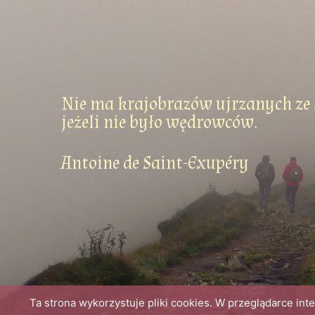
Nie ma krajobrazów ujrzanych ze 
jeżeli nie było wędrowców.
Antoine de Saint-Exupéry
Ta strona wykorzystuje pliki cookies. W przeglądarce in